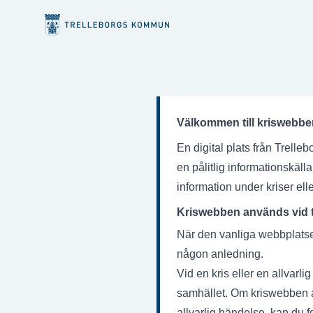
Hoppa till innehåll
Välkommen till kriswebbe
En digital plats från Trell
en pålitlig informationskäll
information under kriser elle
Kriswebben används vid två
När den vanliga webbplatsen
någon anledning.
Vid en kris eller en allvarl
samhället. Om kriswebben a
allvarlig händelse, kan du 