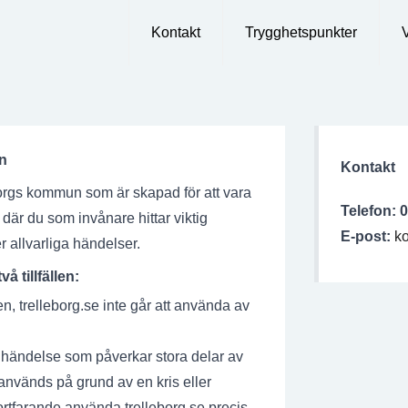
Kontakt
Trygghetspunkter
n
Kontakt
eborgs kommun som är skapad för att vara
Telefon: 
a där du som invånare hittar
viktig
E-post:
ko
r allvarliga händelser.
 tillfällen:
, trelleborg.se inte går att använda av
ig händelse som påverkar stora delar av
nvänds på grund av en kris eller
fortfarande använda trelleborg.se precis